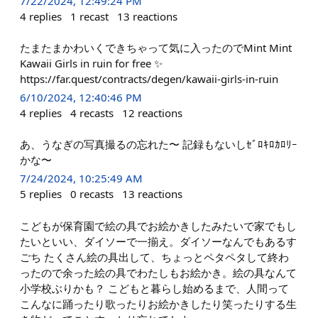
7/22/2024, 12:49:24 PM
4
replies
1
recast
13
reactions
たまたまかわいくできちゃって気に入ったのでMint Mint
Kawaii Girls in ruin for free ✨
https://far.quest/contracts/degen/kawaii-girls-in-ruin
6/10/2024, 12:40:46 PM
4
replies
4
recasts
12
reactions
あ、うなぎの写真撮るの忘れた〜 記録もないしｾﾞﾛｷﾛｶﾛﾘｰ
かな〜
7/24/2024, 10:25:49 AM
5
replies
0
recasts
13
reactions
こどもが保育園で絵の具でお絵かきしたみたいで家でもし
たいといい、ダイソーで一揃え。ダイソーなんでもあるす
ごち たくさん絵の具出して、ちょっとペタペタして終わ
ったので余った絵の具でわたしもお絵かき。絵の具なんて
小学校ぶりかも？ こどもと暮らし始めるまで、人間って
こんなに踊ったり歌ったりお絵かきしたり笑ったりする生