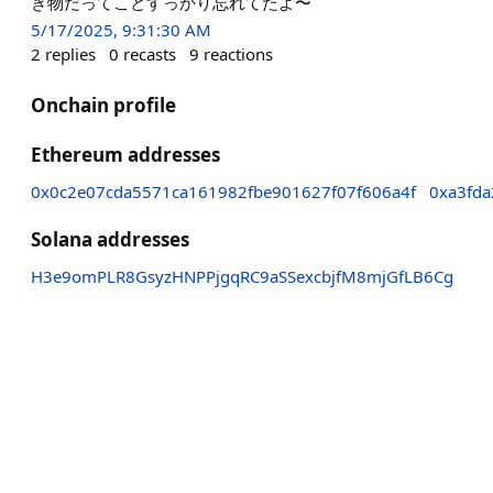
き物だってことすっかり忘れてたよ〜
5/17/2025, 9:31:30 AM
2
replies
0
recasts
9
reactions
Onchain profile
Ethereum addresses
0x0c2e07cda5571ca161982fbe901627f07f606a4f
0xa3fda
Solana addresses
H3e9omPLR8GsyzHNPPjgqRC9aSSexcbjfM8mjGfLB6Cg