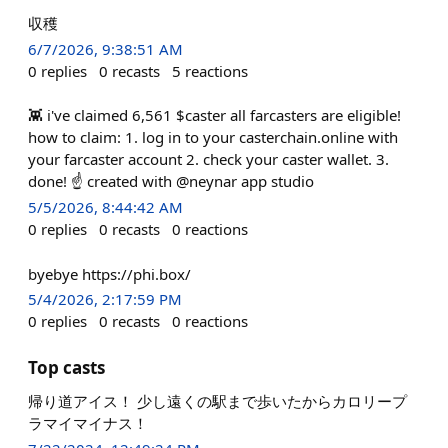
収穫
6/7/2026, 9:38:51 AM
0
replies
0
recasts
5
reactions
👾 i've claimed 6,561 $caster all farcasters are eligible!
how to claim: 1. log in to your casterchain.online with
your farcaster account 2. check your caster wallet. 3.
done! ☝️ created with @neynar app studio
5/5/2026, 8:44:42 AM
0
replies
0
recasts
0
reactions
byebye https://phi.box/
5/4/2026, 2:17:59 PM
0
replies
0
recasts
0
reactions
Top casts
帰り道アイス！ 少し遠くの駅まで歩いたからカロリープ
ラマイマイナス！