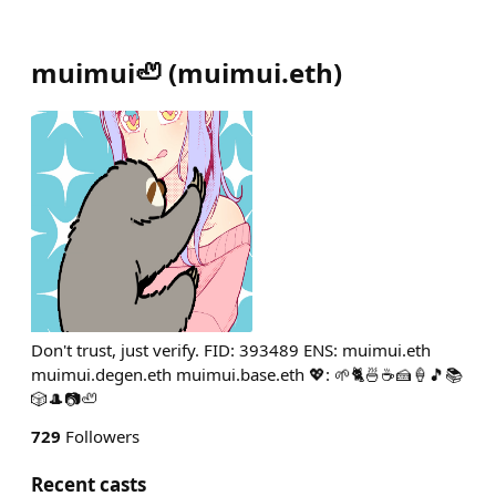
muimui🦥
(
muimui.eth
)
Don't trust, just verify. FID: 393489 ENS: muimui.eth
muimui.degen.eth muimui.base.eth 💖: 🌱🐈🍜☕🍰🍦🎵📚
🎲🎩📷️🦥
729
Followers
Recent casts