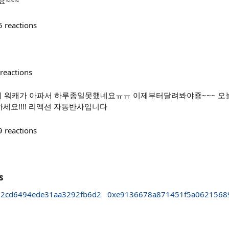
요~~~
5
reactions
reactions
어제 워캐가 아파서 하루종일못했네요ㅠㅠ 이제부터달려봐야죵~~~ 
세요!!!! 리액션 자동반사입니다
9
reactions
s
2cd6494ede31aa3292fb6d2
0xe9136678a871451f5a0621568