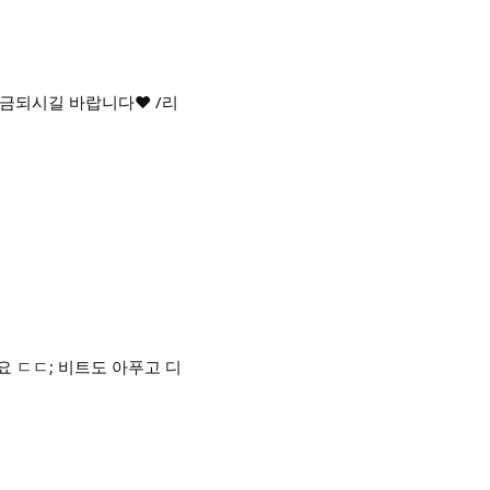
금되시길 바랍니다❤️ /리
 ㄷㄷ; 비트도 아푸고 디