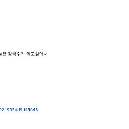
오늘은 칼국수가 먹고싶어서
924955dd9d45643