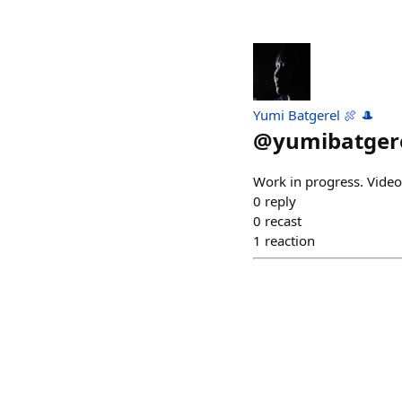
Yumi Batgerel 🍖 🎩
@
yumibatger
Work in progress. Video:
0
reply
0
recast
1
reaction