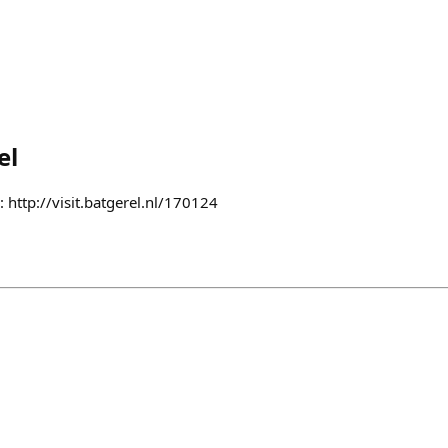
el
 http://visit.batgerel.nl/170124