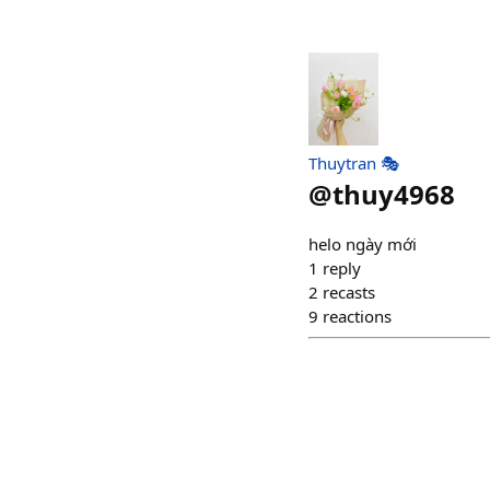
Thuytran 🎭
@
thuy4968
helo ngày mới
1
reply
2
recasts
9
reactions