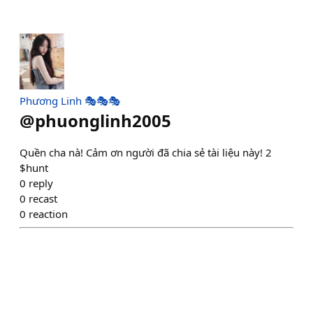
Phương Linh 🎭🎭🎭
@
phuonglinh2005
Quền cha nà! Cảm ơn người đã chia sẻ tài liệu này! 2
$hunt
0
reply
0
recast
0
reaction