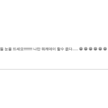
 뜨세요!!!!!!!!! 나만 워캐데이 할수 읎다...... 😁 😁 😁 😁 😁 😁