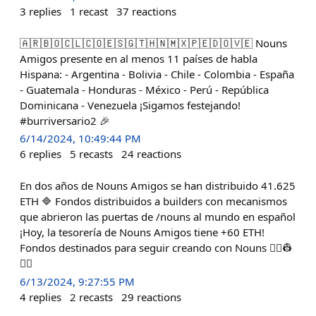
3
replies
1
recast
37
reactions
🇦🇷🇧🇴🇨🇱🇨🇴🇪🇸🇬🇹🇭🇳🇲🇽🇵🇪🇩🇴🇻🇪 Nouns
Amigos presente en al menos 11 países de habla
Hispana: - Argentina - Bolivia - Chile - Colombia - España
- Guatemala - Honduras - México - Perú - República
Dominicana - Venezuela ¡Sigamos festejando!
#burriversario2 🎉
6/14/2024, 10:49:44 PM
6
replies
5
recasts
24
reactions
En dos años de Nouns Amigos se han distribuido 41.625
ETH 🔷 Fondos distribuidos a builders con mecanismos
que abrieron las puertas de /nouns al mundo en español
¡Hoy, la tesorería de Nouns Amigos tiene +60 ETH!
Fondos destinados para seguir creando con Nouns 👷‍♀️👷
👷‍♂️
6/13/2024, 9:27:55 PM
4
replies
2
recasts
29
reactions