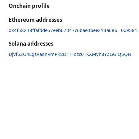
Onchain profile
Ethereum addresses
0x4f58248ffafdde57eeb67047c6bae4bee213a686
0x9581
Solana addresses
Djvf52GhLgsVaqnRmPK8DFTFqzc6TKXMyh8YZGGiQ6QN