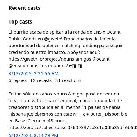
Recent casts
Top casts
El burrito acaba de aplicar a la ronda de ENS x Octant
Public Goods en @giveth! Emocionados de tener la
oportunidad de obtener matching funding para seguir
creciendo nuestro impacto. Apóyanos aquí:
https://giveth.io/project/nouns-amigos @octant
@ensdomains Los nuuuuns! ⌐◨-◨
3/13/2025, 2:21:56 AM
6
replies
12
recasts
31
reactions
En tan sólo dos años Nouns Amigos pasó de ser una
idea, a un twitter space semanal, a una comunidad de
creadores distribuida en al menos 11 países de habla
Hispana ¡Celebremos con este NFT x @bure! _Disponible
en Base. Cierra en 48 horas_
https://zora.co/collect/base:0x609337cb3c1d0dfa35d46b
6/12/2024, 8:14:29 PM