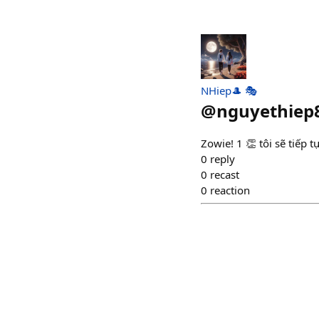
NHiep🎩 🎭
@
nguyethiep
Zowie! 1 👏 tôi sẽ tiếp t
0
reply
0
recast
0
reaction