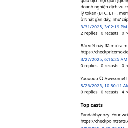
giao dịch nội gián (giố
doanh nghiệp dịch vụ cr
lý token (BTC, ETH, mem
ở Nhật gần đây, như cấp
3/31/2025, 3:02:19 PM
2
replies
0
recasts
0
r
Bài viết này đã mở ra m
https://checkpricemox
3/27/2025, 6:16:25 AM
0
replies
0
recasts
0
r
Yoooooo 💞 Awesome! h
3/26/2025, 10:30:11 A
0
replies
0
recasts
4
r
Top casts
Fandabbydozy! Your writ
https://checkpointstat