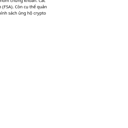
i nhóm chứng khoán. Các
n (FSA). Còn cụ thể quản
chính sách ủng hộ crypto