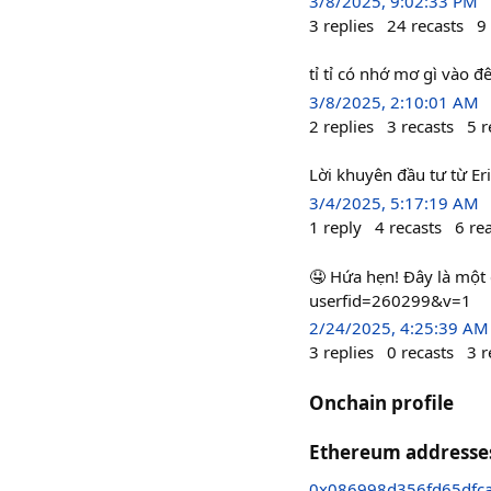
3/8/2025, 9:02:33 PM
3
replies
24
recasts
9
tỉ tỉ có nhớ mơ gì vào
3/8/2025, 2:10:01 AM
2
replies
3
recasts
5
r
Lời khuyên đầu tư từ E
3/4/2025, 5:17:19 AM
1
reply
4
recasts
6
re
🤤 Hứa hẹn! Đây là một 
userfid=260299&v=1
2/24/2025, 4:25:39 AM
3
replies
0
recasts
3
r
Onchain profile
Ethereum addresse
0x086998d356fd65dfc