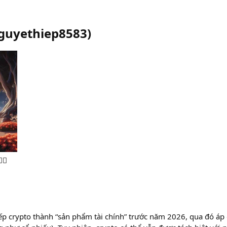
guyethiep8583
)
‍👨
ếp crypto thành “sản phẩm tài chính” trước năm 2026, qua đó á