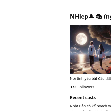
NHiep🎩 🎭
(
n
Nơi tình yêu bắt đầu 👨‍❤️‍💋
373
Followers
Recent casts
Nhật Bản có kế hoạch x