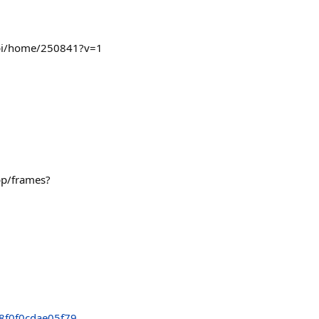
/api/home/250841?v=1
app/frames?
f0f0cdae05f79