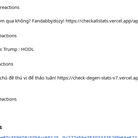
reactions
 đêm qua không? Fandabbydozy! https://checkallstats.vercel.app
eactions
ric Trump : HODL
actions
chủ đề thú vị để thảo luận! https://check-degen-stats-v7.vercel.
eactions
s
ae80c359608c50b6cc69125
0x277e56e78303347629fe66e6218