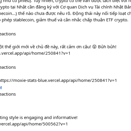
ng như cổ phiếu). Tuy nhiên, crypto có thể vẫn được tách biệt vớ
ypto tại Nhật cần đăng ký với Cơ quan Dịch vụ Tài chính Nhật Bả
ecoin...) thế nào chưa được nêu rõ. Động thái này nối tiếp loạt 
 phép stablecoin, giảm thuế và cân nhắc chấp thuận ETF crypto.
eactions
ột thế giới mới về chủ đề này, rất cảm ơn cậu! 😝 Bủh bủh!
ie.vercel.app/api/home/250841?v=1
eactions
ttps://moxie-stats-blue.vercel.app/api/home/250841?v=1
M
eactions
ing style is engaging and informative!
s.vercel.app/api/home/500562?v=1