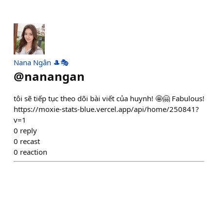
Nana Ngân 🎩🎭
@
nanangan
tôi sẽ tiếp tục theo dõi bài viết của huynh! 🤩🤗 Fabulous!
https://moxie-stats-blue.vercel.app/api/home/250841?
v=1
0
reply
0
recast
0
reaction