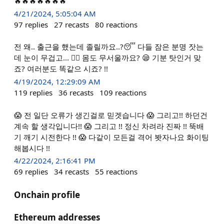
🔥🔥🔥🔥🔥🔥🔥
4/21/2024, 5:05:04 AM
97
replies
27
recasts
80
reactions
전 왜.. 출근을 했는데 졸릴까요..?😴 다들 잠은 분명 잣는
데 눈이 무겁고... 😵‍💫 몸도 무서울까요? 😪 기분 탓인거 맞
죠? 여러분도 똑같으 시죠? !!
4/19/2024, 12:29:09 AM
119
replies
36
recasts
109
reactions
😱 전 일단 오류가 생긴걸로 믿겟습니다 😱 그리고!! 하던건
계속 할 생각입니다!! 😱 그리고 !! 정신 차려라 진짜 !! 뚝배
기 깨기 시전한다 !! 😱 다같이 모든걸 격어 봣자나요 화이팅
해봅시다 !!
4/22/2024, 2:16:41 PM
69
replies
34
recasts
55
reactions
Onchain profile
Ethereum addresses