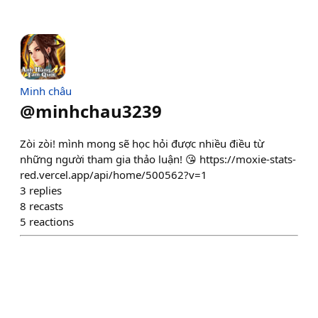
Minh châu
@
minhchau3239
Zòi zòi! mình mong sẽ học hỏi được nhiều điều từ
những người tham gia thảo luận! 😘 https://moxie-stats-
red.vercel.app/api/home/500562?v=1
3
replies
8
recasts
5
reactions