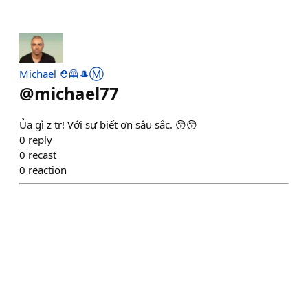
Michael ⛑️🦺🎩Ⓜ️
@
michael77
Ủa gì z tr! Với sự biết ơn sâu sắc. 😚😚
0
reply
0
recast
0
reaction