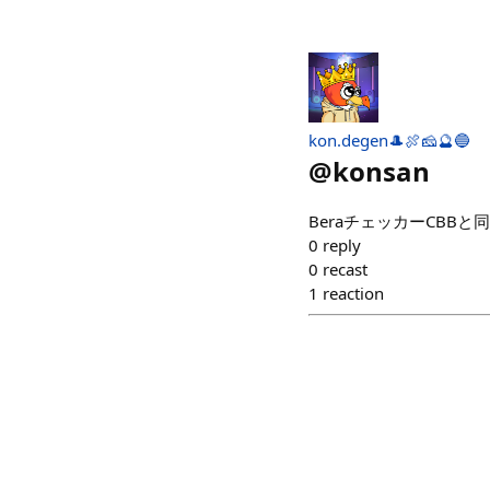
kon.degen🎩🍖🧀🔮🔵
@
konsan
BeraチェッカーCBBと
0
reply
0
recast
1
reaction