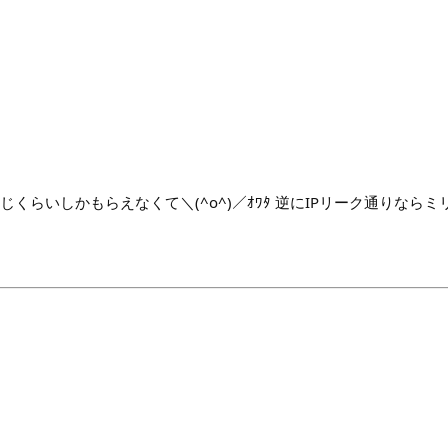
同じくらいしかもらえなくて＼(^o^)／ｵﾜﾀ 逆にIPリーク通りなら