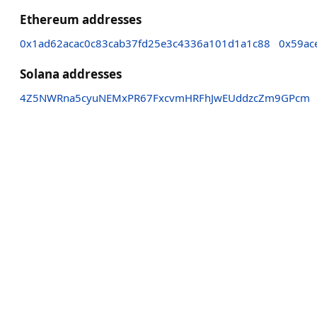
Ethereum addresses
0x1ad62acac0c83cab37fd25e3c4336a101d1a1c88
0x59ac
Solana addresses
4Z5NWRna5cyuNEMxPR67FxcvmHRFhJwEUddzcZm9GPcm