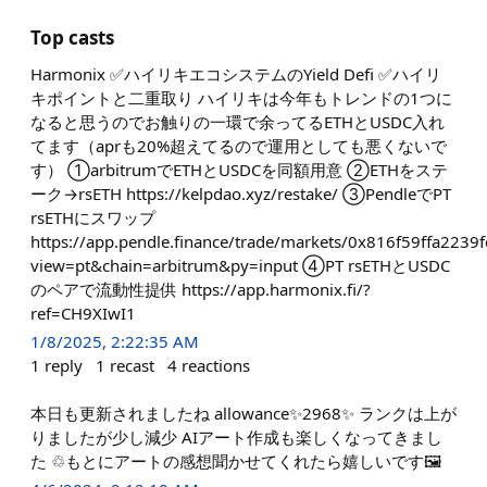
Top casts
Harmonix ✅ハイリキエコシステムのYield Defi ✅ハイリ
キポイントと二重取り ハイリキは今年もトレンドの1つに
なると思うのでお触りの一環で余ってるETHとUSDC入れ
てます（aprも20%超えてるので運用としても悪くないで
す） ①arbitrumでETHとUSDCを同額用意 ②ETHをステ
ーク→rsETH https://kelpdao.xyz/restake/ ③PendleでPT
rsETHにスワップ
https://app.pendle.finance/trade/markets/0x816f59ffa22
view=pt&chain=arbitrum&py=input ④PT rsETHとUSDC
のペアで流動性提供 https://app.harmonix.fi/?
ref=CH9XIwI1
1/8/2025, 2:22:35 AM
1
reply
1
recast
4
reactions
本日も更新されましたね allowance✨2968✨ ランクは上が
りましたが少し減少 AIアート作成も楽しくなってきまし
た ♲もとにアートの感想聞かせてくれたら嬉しいです🖼