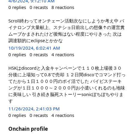
4/6/2024, 9:12:10 AM
0
replies
0
recasts
8
reactions
Scroll終わってオンチェーン活動次なにしようか考え中 バ
イナロンプ大量献上、スナショ日前出しの想像↑の運営糞
ムーブかまされたけど後悔はない程度にやりきった 次は
調達額的にeclipseとかかな
10/19/2024, 6:02:41 AM
0
replies
0
recasts
4
reactions
HSKはdiscordと入金キャンペーンで１１０枚上場後３０
分後に上場知って0.8で売却 １２日間discoでコマンド打っ
てたから１日１０００円のポイ活でした バイビステーキ
ングが１日１０００～２０００円お小遣いくれるのも地味
に美味しい 引き続き脳死ストーリーsonicぽちぽちやりま
す
11/26/2024, 2:41:03 PM
0
replies
0
recasts
4
reactions
Onchain profile