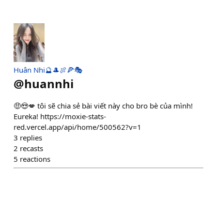
Huân Nhi🔮🎩🍖🍕🎭
@
huannhi
🤑😍💋 tôi sẽ chia sẻ bài viết này cho bro bè của mình!
Eureka! https://moxie-stats-
red.vercel.app/api/home/500562?v=1
3
replies
2
recasts
5
reactions