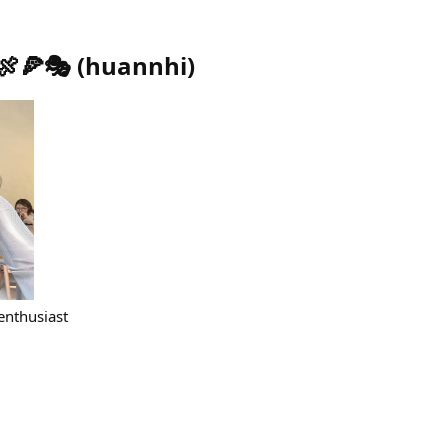
🍖🍕🎭
(
huannhi
)
enthusiast