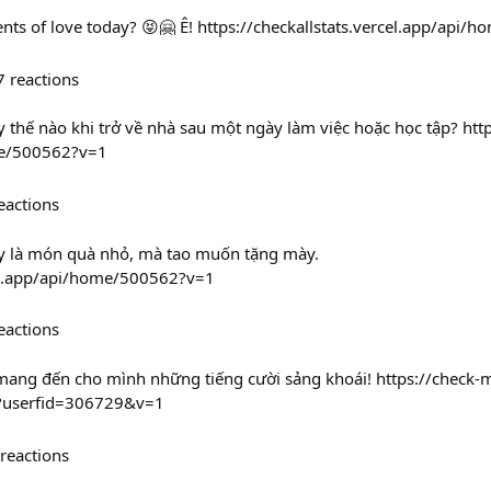
ts of love today? 😝🤗 Ê! https://checkallstats.vercel.app/api
7
reactions
 thế nào khi trở về nhà sau một ngày làm việc hoặc học tập? http
me/500562?v=1
eactions
y là món quà nhỏ, mà tao muốn tặng mày.
cel.app/api/home/500562?v=1
eactions
 mang đến cho mình những tiếng cười sảng khoái! https://check-
s?userfid=306729&v=1
reactions