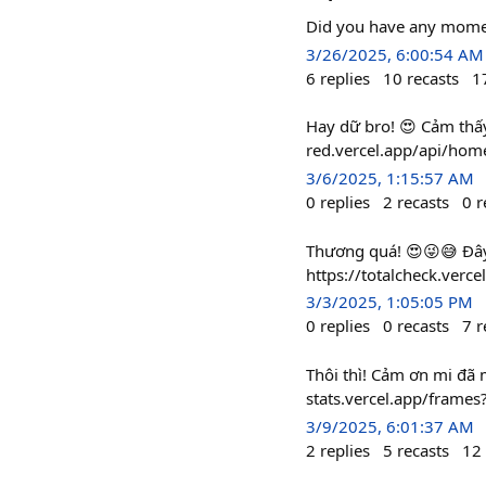
Did you have any momen
3/26/2025, 6:00:54 AM
6
replies
10
recasts
1
Hay dữ bro! 😍 Cảm thấy
red.vercel.app/api/ho
3/6/2025, 1:15:57 AM
0
replies
2
recasts
0
r
Thương quá! 😍😜😅 Đâ
https://totalcheck.ver
3/3/2025, 1:05:05 PM
0
replies
0
recasts
7
r
Thôi thì! Cảm ơn mi đã
stats.vercel.app/frame
3/9/2025, 6:01:37 AM
2
replies
5
recasts
12