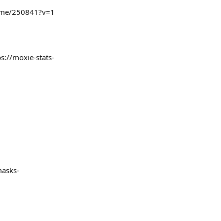
/home/250841?v=1
s://moxie-stats-
masks-