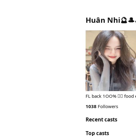
Huân Nhi🔮🎩
FL back 1OO% ❤️‍🔥 food 
1038
Followers
Recent casts
Top casts