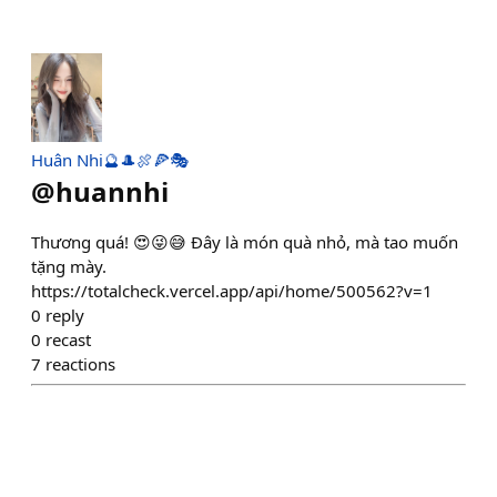
Huân Nhi🔮🎩🍖🍕🎭
@
huannhi
Thương quá! 😍😜😅 Đây là món quà nhỏ, mà tao muốn
tặng mày.
https://totalcheck.vercel.app/api/home/500562?v=1
0
reply
0
recast
7
reactions