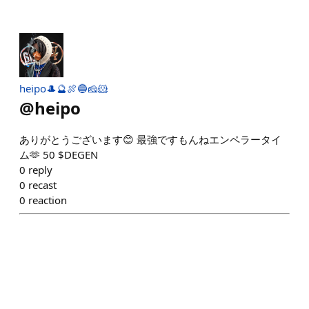
heipo🎩🔮🍖🔵🧀🐹
@
heipo
ありがとうございます😊 最強ですもんねエンペラータイ
ム🫶 50 $DEGEN
0
reply
0
recast
0
reaction