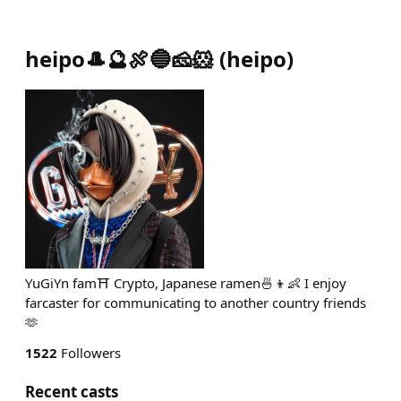
heipo🎩🔮🍖🔵🧀🐹
(
heipo
)
YuGiYn fam⛩ Crypto, Japanese ramen🍜👦👶 I enjoy
farcaster for communicating to another country friends
🫶
1522
Followers
Recent casts