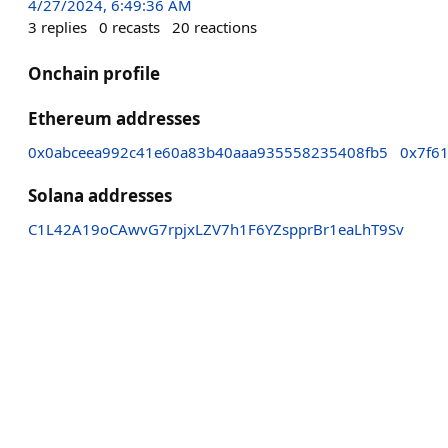
4/27/2024, 6:49:36 AM
3
replies
0
recasts
20
reactions
Onchain profile
Ethereum addresses
0x0abceea992c41e60a83b40aaa935558235408fb5
0x7f6
Solana addresses
C1L42A19oCAwvG7rpjxLZV7h1F6YZspprBr1eaLhT9Sv