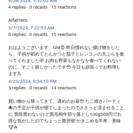
4/26/2024, 5:52:02 AM
4
replies
0
recasts
15
reactions
AlfaFrens
5/7/2024, 7:22:53 AM
0
replies
0
recasts
15
reactions
おはようございます、GM😍 昨日慣れない揚げ物をした
ら、子供が初めてとんかつと茄子とレンコンの天ぷらを食
べてくれました🤣 お肉も野菜もなかなか食べてくれない
のに、すごく嬉しかったです🥹 今日も頑張ってお料理し
ます💪
4/25/2024, 9:34:10 PM
3
replies
0
recasts
14
reactions
買い物から帰ってきて、遅めのお昼🥹 たこ焼きパーティ
🐙の予定が子供が寝てしまったのでささっと済ませること
に 普段買わないけど黒毛和牛切り落とし100g500円でお
得な気がしたのでちょっと贅沢🫣 かきこめる牛丼、美味
🐮🍚