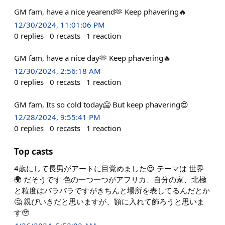
GM fam, have a nice yearend🫶 Keep phavering🔥
12/30/2024, 11:01:06 PM
0
replies
0
recasts
1
reaction
GM fam, have a nice day🫶 Keep phavering🔥
12/30/2024, 2:56:18 AM
0
replies
0
recasts
1
reaction
GM fam, Its so cold today🥶 But keep phavering😍
12/28/2024, 9:55:41 PM
0
replies
0
recasts
1
reaction
Top casts
4歳にして長男がアートに目覚めました😍 テーマは 世界
🌍 だそうです 色の一つ一つがアフリカ、自分の家、北極
と粒度はバラバラですがきちんと場所を表してるんだとか
🤔 親びいきだと思いますが、額に入れて飾ろうと思いま
す🥹