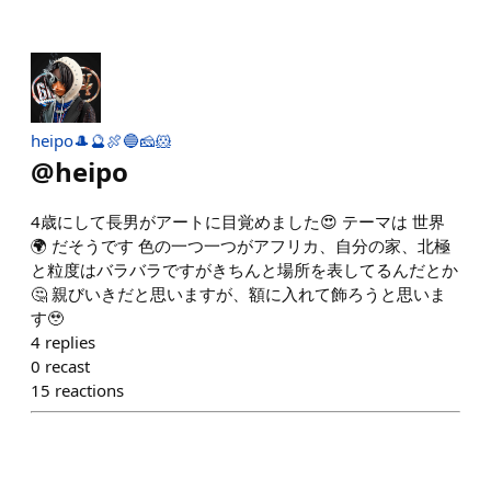
heipo🎩🔮🍖🔵🧀🐹
@
heipo
4歳にして長男がアートに目覚めました😍 テーマは 世界
🌍 だそうです 色の一つ一つがアフリカ、自分の家、北極
と粒度はバラバラですがきちんと場所を表してるんだとか
🤔 親びいきだと思いますが、額に入れて飾ろうと思いま
す🥹
4
replies
0
recast
15
reactions