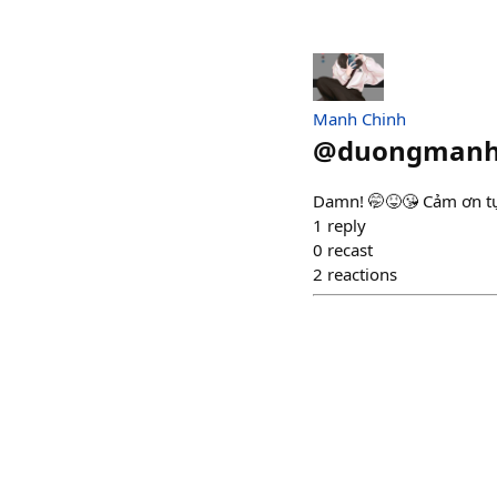
Manh Chinh
@
duongmanh
Damn! 🤭😝😘 Cảm ơn tụi
1
reply
0
recast
2
reactions