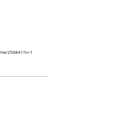
/home/250841?v=1