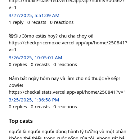
https://moxie-stats-red.vercel.app/api/home/500562?
v=1
3/27/2025, 5:51:09 AM
1
reply
0
recasts
0
reactions
🥰💞 ¿Cómo estás hoy? chu cha choy oi!
https://checkpricemoxie.vercel.app/api/home/250841?
v=1
3/26/2025, 10:05:01 AM
0
replies
0
recasts
0
reactions
Nắm bắt ngày hôm nay và làm cho nó thuộc về sếp!
Zowie!
https://checkallstats.vercel.app/api/home/250841?v=1
3/25/2025, 1:36:58 PM
0
replies
0
recasts
0
reactions
Top casts
người là người người đồng hành lý tưởng và một phần
không thể thiếu trong cuộc sống của tôi. Phong sát hả!