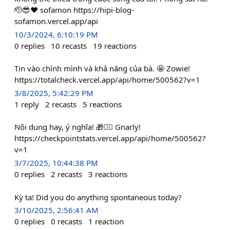
🫡😎❤️ sofamon https://hipi-blog-
sofamon.vercel.app/api
10/3/2024, 6:10:19 PM
0
replies
10
recasts
19
reactions
Tin vào chính mình và khả năng của bà. 🤩 Zowie!
https://totalcheck.vercel.app/api/home/500562?v=1
3/8/2025, 5:42:29 PM
1
reply
2
recasts
5
reactions
Nội dung hay, ý nghĩa! 🎁❤️‍🔥 Gnarly!
https://checkpointstats.vercel.app/api/home/500562?
v=1
3/7/2025, 10:44:38 PM
0
replies
2
recasts
3
reactions
Kỳ ta! Did you do anything spontaneous today?
3/10/2025, 2:56:41 AM
0
replies
0
recasts
1
reaction