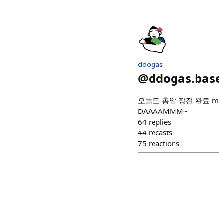
ddogas
@
ddogas.bas
오늘도 총알 장전 완료 
DAAAAMMM~
64
replies
44
recasts
75
reactions