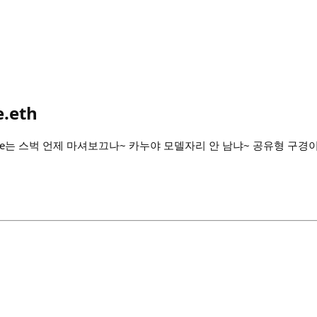
e.eth
me는 스벅 언제 마셔보끄나~ 카누야 모델자리 안 남냐~ 공유형 구