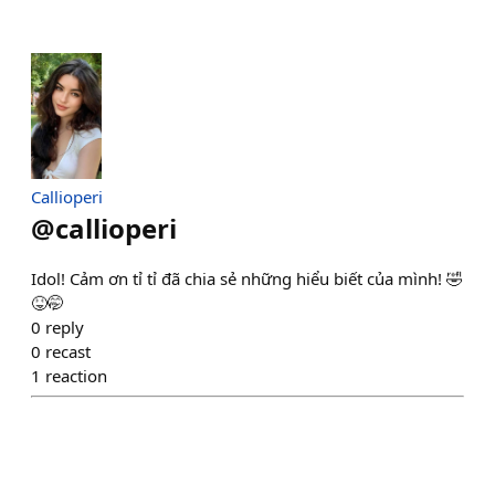
Callioperi
@
callioperi
Idol! Cảm ơn tỉ tỉ đã chia sẻ những hiểu biết của mình! 🤣
😝🤭
0
reply
0
recast
1
reaction