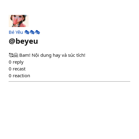
Bé Yêu 🎭🎭🎭
@
beyeu
🥰🤗 Bam! Nội dung hay và súc tích!
0
reply
0
recast
0
reaction