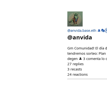
@anvida.base.eth 🎩🎭
@
anvida
Gm Comunidad! El día d
tendremos sorteo: Plan 
degen 🎩 3 comenta lo q
27
replies
3
recasts
24
reactions