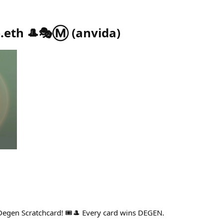
.eth 🎩🎭Ⓜ️
(
anvida
)
egen Scratchcard! 🎟️🎩 Every card wins DEGEN.