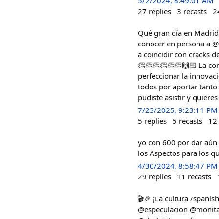
5/2/2024, 8:49:01 AM
27
replies
3
recasts
2
Qué gran día en Madrid 
conocer en persona a @
a coincidir con cracks
👏👏👏👏👏👏🙌🏻 La co
perfeccionar la innovaci
todos por aportar tanto
pudiste asistir y quiere
7/23/2025, 9:23:11 PM
5
replies
5
recasts
12
yo con 600 por dar aún 
los Aspectos para los q
4/30/2024, 8:58:47 PM
29
replies
11
recasts
🎬🎉 ¡La cultura /spani
@especulacion @monita