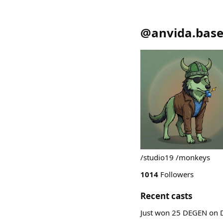
@anvida.base
/studio19 /monkeys
1014
Followers
Recent casts
Just won 25 DEGEN on D