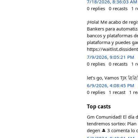
7/18/2026, 8:36:03 AM
0
replies
0
recasts
1
r
¡Hola! Me acabo de regis
Bankers para automatiza
bancos y plataformas de
plataforma y puedes g
https://waitlist.dissid
7/9/2026, 9:05:21 PM
0
replies
0
recasts
1
r
let’s go, Vamos TJX 🚀🚀
6/9/2026, 4:08:45 PM
0
replies
1
recast
1
re
Top casts
Gm Comunidad! El día d
tendremos sorteo: Plan 
degen 🎩 3 comenta lo q