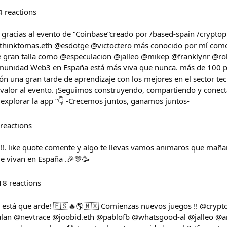
4
reactions
gracias al evento de “Coinbase”creado por /based-spain /cryptopl
thinktomas.eth @esdotge @victoctero más conocido por mí como “
 de gran talla como @especulacion @jalleo @mikep @franklynr @r
munidad Web3 en España está más viva que nunca. más de 100 p
ón una gran tarde de aprendizaje con los mejores en el sector tec
 valor al evento. ¡Seguimos construyendo, compartiendo y conect
s explorar la app “👇 -Crecemos juntos, ganamos juntos-
reactions
!!. like quote comente y algo te llevas vamos animaros que mañan
ue vivan en España .🎉🎊🥳
18
reactions
sh está que arde! 🇪🇸🔥🌎🇲🇽 Comienzas nuevos juegos !! @cry
lan @nevtrace @joobid.eth @pablofb @whatsgood-al @jalleo 