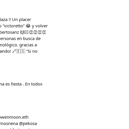
aza !! Un placer
victoretto” 😂 y volver
obertosanz 🙌🏻👏👏👏👏
ersonas en busca de
nológico. gracias a
ando! 🔗🇪🇸 “Si no
a es fiesta . En todos
ptowenmoon.eth
@amosnena @pekosa