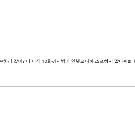
하러 갔어? 나 아직 10화까지밖에 안봣으니까 스포하지 말아줘!!!! 