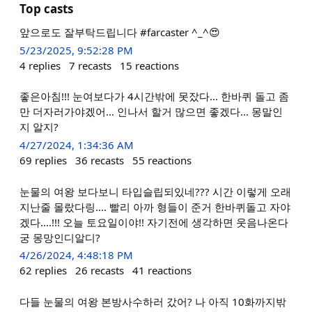
Top casts
앞으로도 잘부탁드립니다 #farcaster ^_^😍
5/23/2025, 9:52:28 PM
4
replies
7
recasts
15
reactions
좋은아침!!! 눈여보다가 4시간밖에 못잤다... 한바퀴 돌고 좀
만 더자러가야겠어... 인나서 할거 많으면 좋겠다... 몽말인
지 알지?
4/27/2024, 1:34:36 AM
69
replies
36
recasts
55
reactions
눈물의 여왕 보다보니 타입슬립되있네??? 시간 이렇게 오래
지난줄 몰랐다링.... 빨리 아까 형들이 준거 한바퀴돌고 자야
겠다....!!! 오늘 토요일이야!! 자기전에 생각하면 웃음나온다
궁 몽망인디알디?
4/26/2024, 4:48:18 PM
62
replies
26
recasts
41
reactions
다들 눈물의 여왕 본방사수하러 갔어? 나 아직 10화까지밖