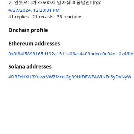
에 안봣으니까 스포하지 말아줘!!!! 몽말인디rg?
4/27/2024, 12:20:01 PM
41
replies
21
recasts
33
reactions
Onchain profile
Ethereum addresses
0x0f84f5893165d192a1511a06ac4409bdecc0e94e
0x46fd
Solana addresses
4DBFeHXURXuvzcVWZMceJGg39HfDFWFAWLxEe5yDVNyW