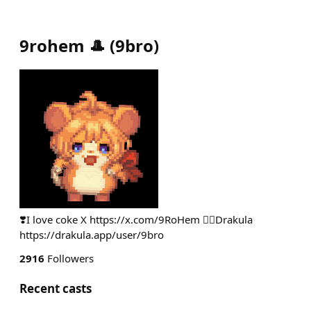
9rohem 🎩
(
9bro
)
❣️I love coke X https://x.com/9RoHem 🧛‍♂️Drakula
https://drakula.app/user/9bro
2916
Followers
Recent casts