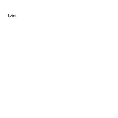
$
vini