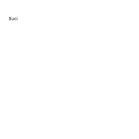
$
uci