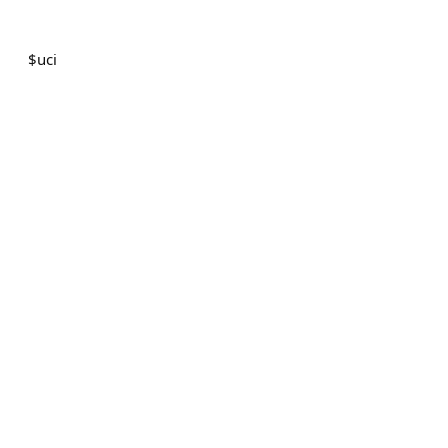
$
uci