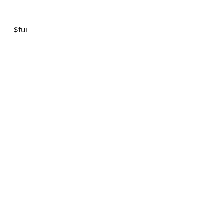
$
fui