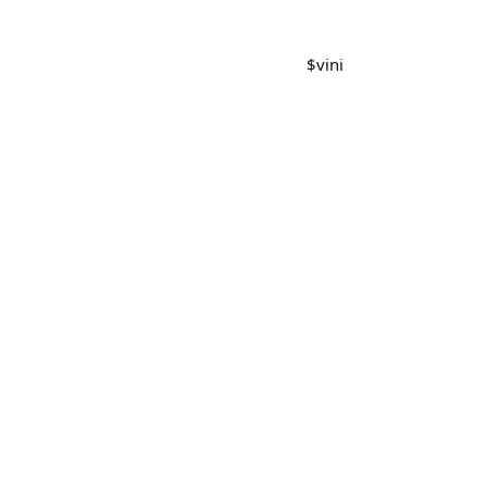
$
vini