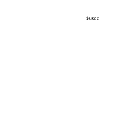
$
usdc