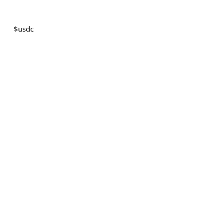
$
usdc