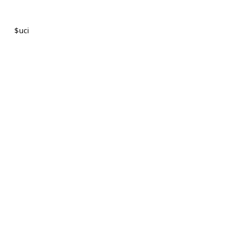
$
uci