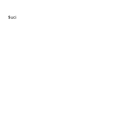
$
uci