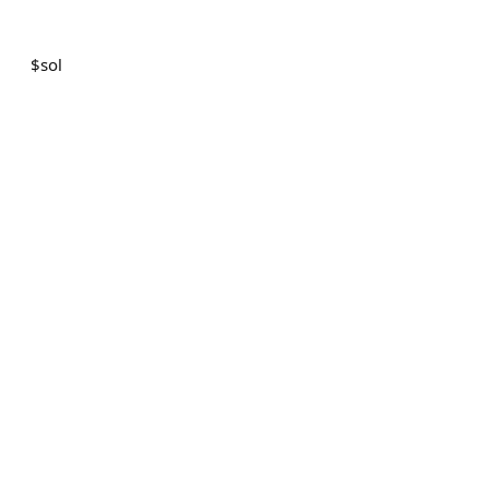
$
sol