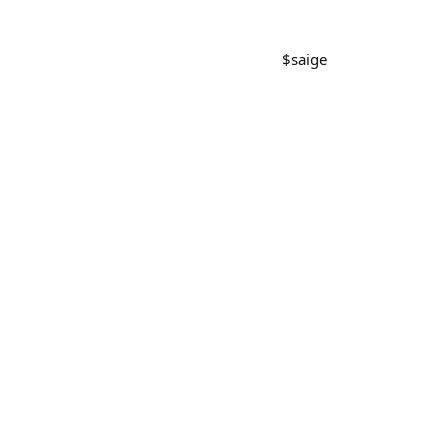
$
saige