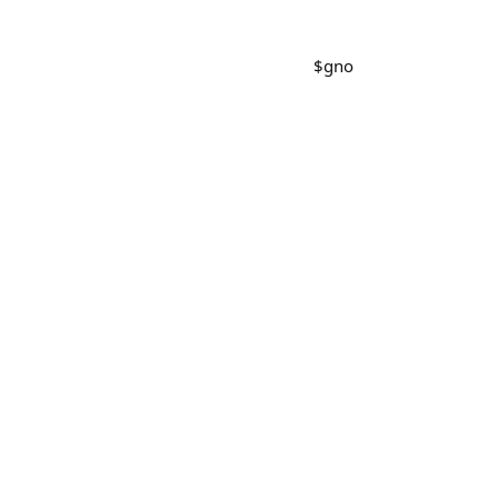
$
gno