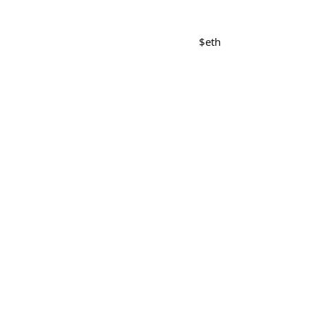
$
eth