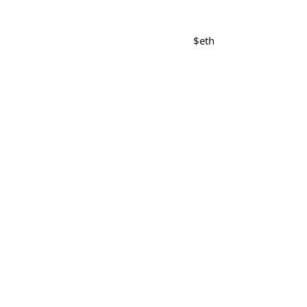
$
eth