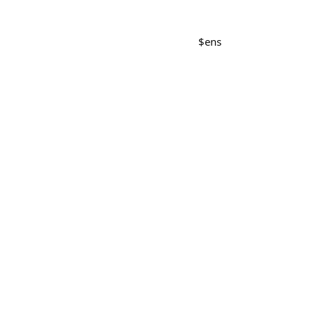
$
ens