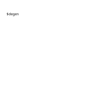
$
degen