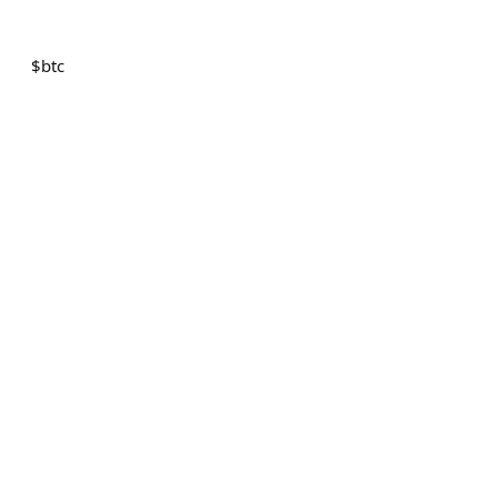
$
btc