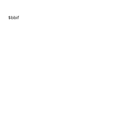
$
bbif