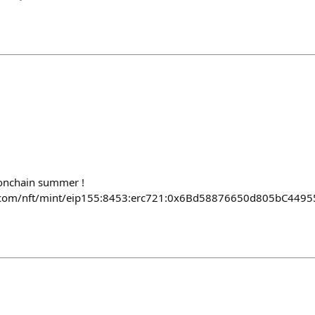
 onchain summer !
ase.com/nft/mint/eip155:8453:erc721:0x6Bd58876650d805bC4