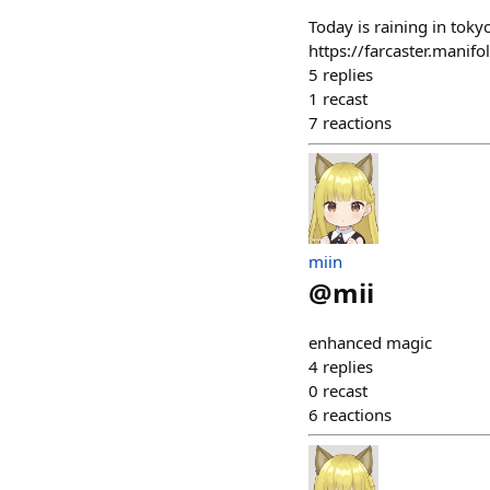
Today is raining in toky
https://farcaster.mani
5
replies
1
recast
7
reactions
miin
@
mii
enhanced magic
4
replies
0
recast
6
reactions