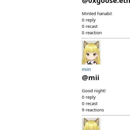
@
0xgoose.et
Minted hanabi!
0
reply
0
recast
0
reaction
miin
@
mii
Good night!
0
reply
0
recast
9
reactions