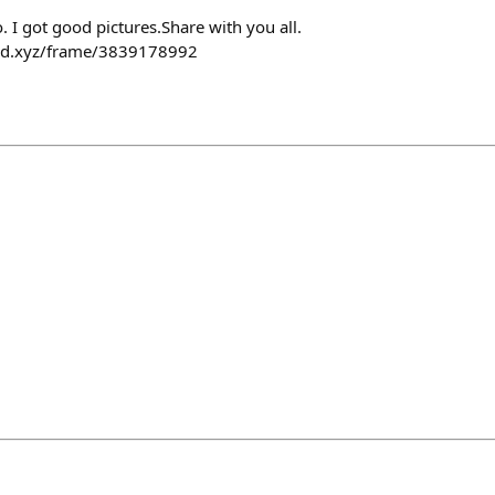
o. I got good pictures.Share with you all.
fold.xyz/frame/3839178992