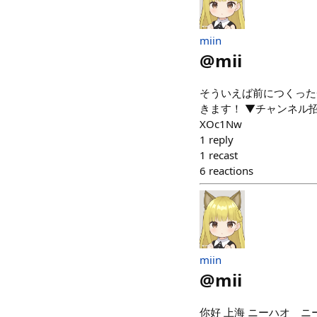
miin
@
mii
そういえば前につくった
きます！ ▼チャンネル招待リンク h
XOc1Nw
1
reply
1
recast
6
reactions
miin
@
mii
你好 上海 ニーハオ ニ