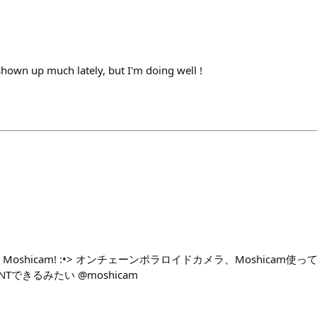
shown up much lately, but I'm doing well !
hoto on Moshicam! :•> オンチェーンポラロイドカメラ、Moshicam使
Tできるみたい @moshicam