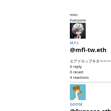
miin
Everyone
M.F.L
@
mfl-tw.eth
エアドロップキターーーーー
0
reply
0
recast
4
reactions
GOOSE