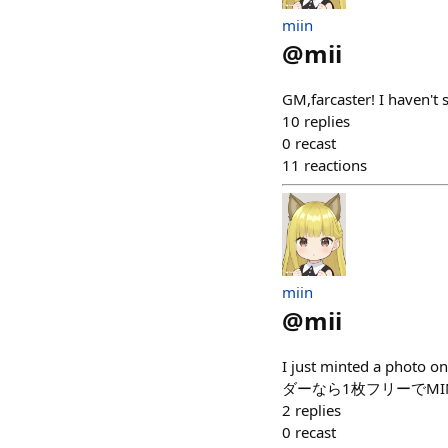
miin
@
mii
GM,farcaster! I haven't 
10
replies
0
recast
11
reactions
miin
@
mii
I just minted a p
ダーなら1枚フリーでMIN
2
replies
0
recast