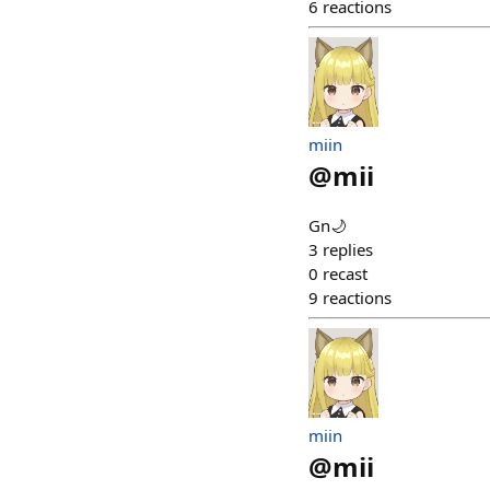
6
reactions
miin
@
mii
Gn🌙
3
replies
0
recast
9
reactions
miin
@
mii