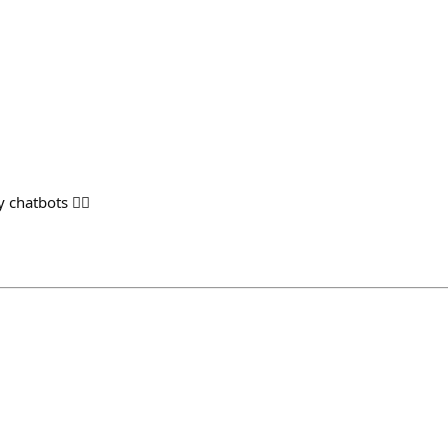
chatbots 🤷‍♂️